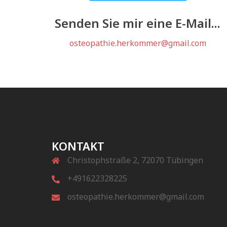
Senden Sie mir eine E-Mail...
osteopathie.herkommer@gmail.com
KONTAKT
Christophstraße 2, 72070 Tübingen
+491622328225
osteopathie.herkommer@gmail.com