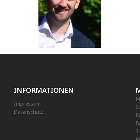
INFORMATIONEN
M
M
Impressum
S
Datenschutz
R
B
S
P