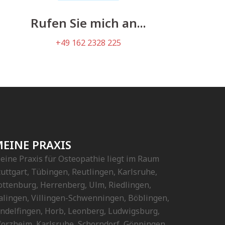
Rufen Sie mich an...
+49 162 2328 225
EINE PRAXIS
eine Praxis für Osteopathie liegt im Raum
tuttgart, Tübingen, Reutlingen, Karlsruhe,
ottenburg, Herrenberg, Ulm, Riedlingen,
alingen, Villingen-Schwenningen, Böblingen,
indelfingen, Horb, Leonberg, Ludwigsburg,
forzheim, Karlsruhe, Schorndorf, Göppingen,