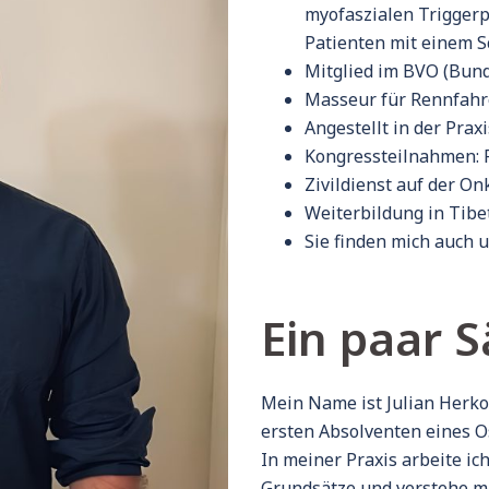
myofaszialen Trigger
Patienten mit einem 
Mitglied im BVO (Bund
Masseur für Rennfah
Angestellt in der Pra
Kongressteilnahmen: F
Zivildienst auf der O
Weiterbildung in Tibe
Sie finden mich auch 
Ein paar 
Mein Name ist Julian Herko
ersten Absolventen eines 
In meiner Praxis arbeite i
Grundsätze und verstehe m