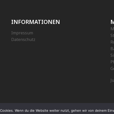
INFORMATIONEN
M
M
Impressum
S
Datenschutz
R
B
S
P
G
J
Cookies. Wenn du die Website weiter nutzt, gehen wir von deinem Einv