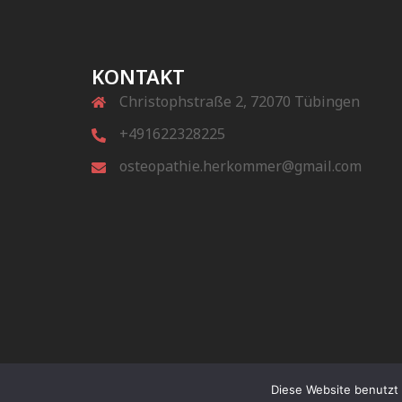
KONTAKT
Christophstraße 2, 72070 Tübingen
+491622328225
osteopathie.herkommer@gmail.com
Diese Website benutzt 