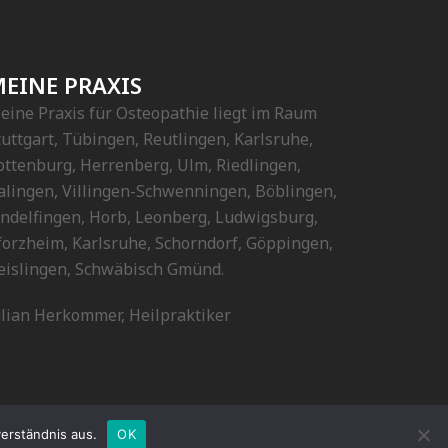
EINE PRAXIS
eine Praxis für Osteopathie liegt im Raum
tuttgart, Tübingen, Reutlingen, Karlsruhe,
ottenburg, Herrenberg, Ulm, Riedlingen,
alingen, Villingen-Schwenningen, Böblingen,
indelfingen, Horb, Leonberg, Ludwigsburg,
forzheim, Karlsruhe, Schorndorf, Göppingen,
eislingen, Schwäbisch Gmünd.
ulian Herkommer, Heilpraktiker
erständnis aus.
OK