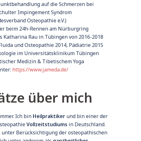
punktbehandlung auf die Schmerzen bei
Schulter Impingement Syndrom
esverband Osteopathie e.V.)
rer beim 24h-Rennen am Nürburgring
xis Katharina Rau in Tübingen von 2016-2018
luida und Osteopathie 2014, Pädiatrie 2015
nkologie im Universitätsklinikum Tübingen
tischer Medizin & Tibetischem Yoga
unter:
https://www.jameda.de/
Sätze über mich
mmer. Ich bin
Heilpraktiker
und bin einer der
Osteopathie
Vollzeitstudiums
in Deutschland.
ch unter Berücksichtigung der osteopathischen
ich unter anderem als
ganzheitlicher