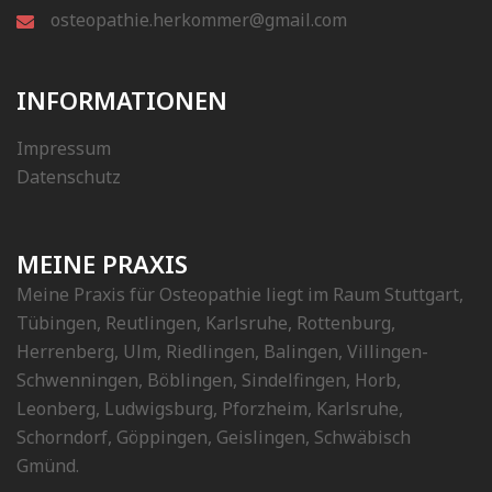
osteopathie.herkommer@gmail.com
INFORMATIONEN
Impressum
Datenschutz
MEINE PRAXIS
Meine Praxis für Osteopathie liegt im Raum Stuttgart,
Tübingen, Reutlingen, Karlsruhe, Rottenburg,
Herrenberg, Ulm, Riedlingen, Balingen, Villingen-
Schwenningen, Böblingen, Sindelfingen, Horb,
Leonberg, Ludwigsburg, Pforzheim, Karlsruhe,
Schorndorf, Göppingen, Geislingen, Schwäbisch
Gmünd.