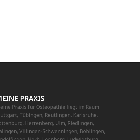
EINE PRAXIS
eine Praxis für Osteopathie liegt im Raum
tuttgart, Tübingen, Reutlingen, Karlsruhe,
ottenburg, Herrenberg, Ulm, Riedlingen,
alingen, Villingen-Schwenningen, Böblingen,
indelfingen, Horb, Leonberg, Ludwigsburg,