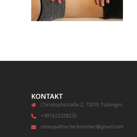
KONTAKT
Christophstraße 2, 72070 Tübingen
+491622328225
osteopathie.herkommer@gmail.com