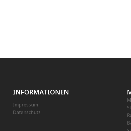
INFORMATIONEN
M
M
Impressum
S
Datenschutz
R
B
S