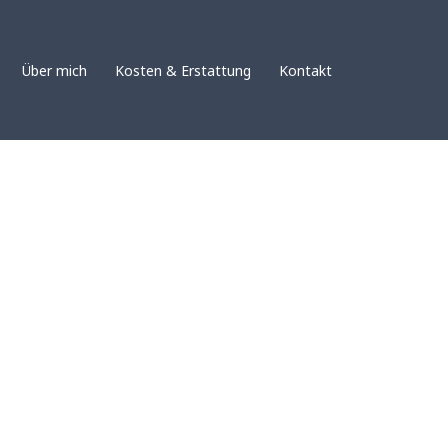
Über mich
Kosten & Erstattung
Kontakt